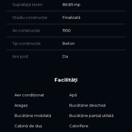
Suprafață teren
86.85 mp
Proprietatea se vinde mobilată și utilată, fiind pregătită
pentru mutare imediată.
Stadiu construcție
Finalizată
Pentru mai multe detalii sau programarea unei vizionări,
vă stăm la dispoziție.
An construcție
1950
Tip construcție
Beton
Are pod
Da
Facilități
Aer condiționat
Apă
Aragaz
Bucătărie deschisă
Bucătărie mobilată
Bucătărie parțial utilată
Cabină de duș
Calorifere