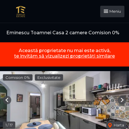
Meniu
Eminescu Toamnei Casa 2 camere Comision 0%
Această proprietate nu mai este activă,
te invităm să vizualizezi proprietăți similare
Comision 0%
Exclusivitate
Previous
Nex
1
/
17
Harta