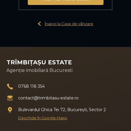
Înapoi la Case de vânzare
TRÎMBIȚAȘU ESTATE
Agenție imobiliară Bucuresti
0768 118 354
contact@trimbitasu-estate.ro
Bulevardul Ghica Tei 72, București, Sector 2
Deschide în Google Maps