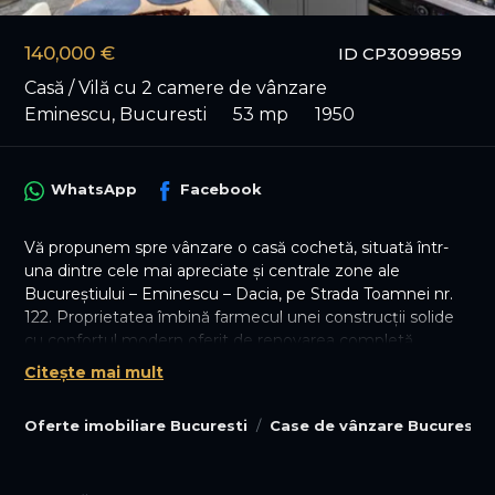
140,000 €
ID CP3099859
Casă / Vilă cu 2 camere de vânzare
Eminescu, Bucuresti
53 mp
1950
WhatsApp
Facebook
Vă propunem spre vânzare o casă cochetă, situată într-
una dintre cele mai apreciate și centrale zone ale
Bucureștiului – Eminescu – Dacia, pe Strada Toamnei nr.
122. Proprietatea îmbină farmecul unei construcții solide
cu confortul modern oferit de renovarea completă
realizată în anul 2024.
Citește mai mult
Caracteristici proprietate:
Oferte imobiliare Bucuresti
Case de vânzare Bucuresti
• An construcție: 1950
• Renovare completă: 2024
• Regim de înălțime: Parter + pod