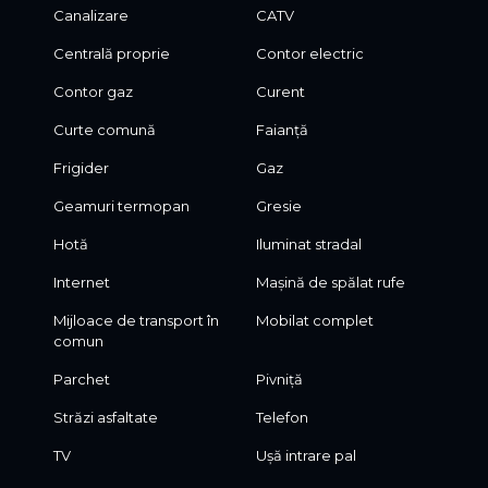
Canalizare
CATV
Centrală proprie
Contor electric
Contor gaz
Curent
Curte comună
Faianță
Frigider
Gaz
Geamuri termopan
Gresie
Hotă
Iluminat stradal
Internet
Mașină de spălat rufe
Mijloace de transport în
Mobilat complet
comun
Parchet
Pivniță
Străzi asfaltate
Telefon
TV
Ușă intrare pal