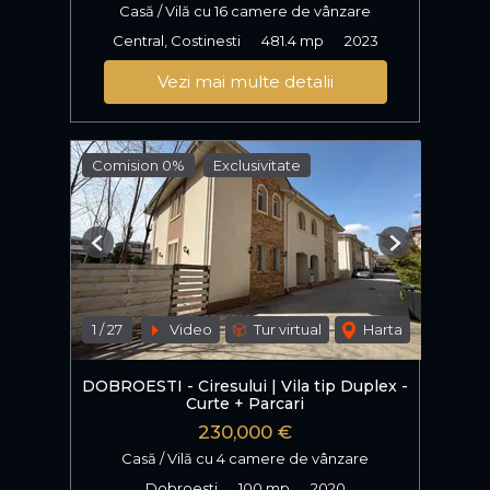
Casă / Vilă cu 16 camere de vânzare
Central, Costinesti
481.4 mp
2023
Vezi mai multe detalii
Comision 0%
Exclusivitate
Previous
Next
1
/
27
Video
Tur virtual
Harta
DOBROESTI - Ciresului | Vila tip Duplex -
Curte + Parcari
230,000 €
Casă / Vilă cu 4 camere de vânzare
Dobroesti
100 mp
2020