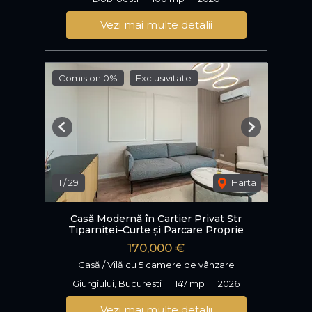
Vezi mai multe detalii
Comision 0%
Exclusivitate
Previous
Next
1
/
29
Harta
Casă Modernă în Cartier Privat Str
Tiparniței–Curte și Parcare Proprie
170,000 €
Casă / Vilă cu 5 camere de vânzare
Giurgiului, Bucuresti
147 mp
2026
Vezi mai multe detalii