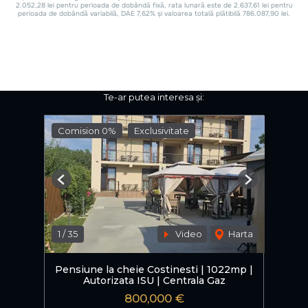
Te-ar putea interesa și:
Comision 0%
Exclusivitate
Previous
Next
1
/
35
Video
Harta
Pensiune la cheie Costinesti | 1022mp |
Autorizata ISU | Centrala Gaz
800,000 €