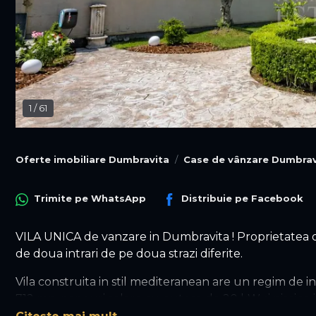
1
/
61
Oferte imobiliare Dumbravita
Case de vânzare Dumbrav
Trimite pe
WhatsApp
Distribuie pe
Facebook
VILA UNICA de vanzare in Dumbravita ! Proprietatea d
de doua intrari de pe doua strazi diferite.
Vila construita in stil mediteranean are un regim de i
712 mp, panouri solare cu putere de 20 kW si piscina i