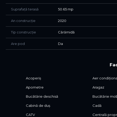
Compatrimentare parter:
Suprafață terasă
50.65 mp
- Hol acces
- Birou | dormitor
An construcție
2020
- Bucatarie utilata high tech cu loc de luat masa ( mas
Tip construcție
Cărămidă
- Living room spatios + al doilea loc de luat masa
- Camera tehnica
Are pod
Da
- Camera piscina inchisa + sauna pentru 4 persoane, cu
- Terasa acoperita cu o suprafata de 37 mp
- 2 Bai
Fac
Compartimentare etaj:
- 3 Dormitoare dintre care unul cu baie proprie si acces
Acoperiș
Aer condițion
- 2 Bai
- Dressing generos
Apometre
Aragaz
- Sala de fitness cu acces piscina
Bucătărie deschisă
Bucătărie mob
- Balcon cu o suprafata de 12 mp
Cabină de duș
Cadă
Te invit sa descoperi aceasta proprietate si nenumarate
CATV
Centrală prop
doar o mica parte din ceea ce ofera !