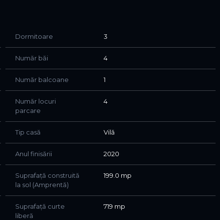
olata cu polistiren grafitat negru
eschisa
Dormitoare
3
Număr băi
4
na arteziana, sistem de irigatii smart, arbori exotici (
Număr balcoane
1
ca pentru copii inclusiv sistem videoproiector.
Număr locuri
4
parcare
Tip casă
Vilă
Anul finisării
2020
piscina + centrala termica pe gaz
Suprafață construită
199.0 mp
la sol (Amprentă)
sistem de alarma
ior
Suprafață curte
719 mp
erisire si dezumidificare
liberă