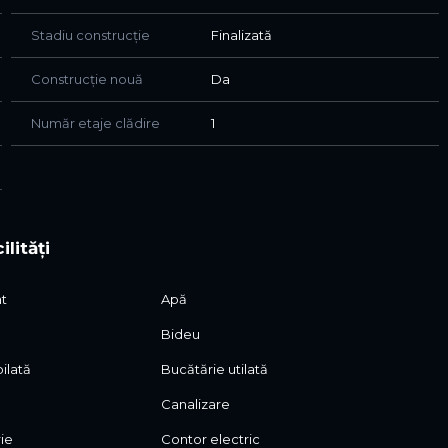
Stadiu construcție
Finalizată
Construcție nouă
Da
a din granit )
Număr etaje clădire
1
 acces din living room si bucatarie
ilități
 la sala de fitness | piscina
at
Apă
Bideu
ilată
Bucătărie utilată
Canalizare
le sale caracteristici unice, dotarile enumerate fiind
rie
Contor electric