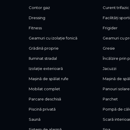
Contor gaz
Curent trifazic
Vila se vinde cu COMISION 0% pentru cumparator, comp
Dressing
Facilități sport
din birou.
Fitness
Frigider
Pentru detalii si vizionari nu ezitati sa ne contactati !
Geamuri cu izolație fonică
Geamuri cu pr
Grădină proprie
Gresie
Iluminat stradal
Încălzire prin
Izolație exterioară
Jacuzzi
Mașină de spălat rufe
Mașină de spă
Mobilat complet
Panouri solare
Parcare deschisă
Parchet
Piscină privată
Pompă de căl
Saună
Scară interioa
Sistem de alarmă
Spa