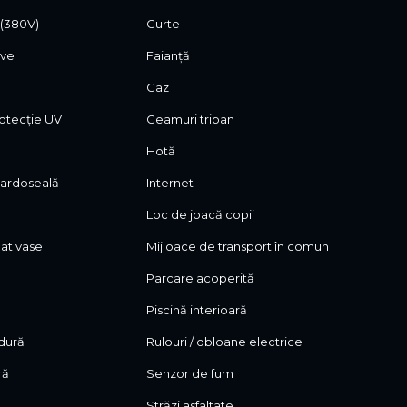
 (380V)
Curte
let mobilata si utilata, discutabil pentru mobilierul
ive
Faianță
Gaz
otecție UV
Geamuri tripan
Hotă
 pardoseală
Internet
Loc de joacă copii
lat vase
Mijloace de transport în comun
Parcare acoperită
Piscină interioară
dură
Rulouri / obloane electrice
ră
Senzor de fum
Străzi asfaltate