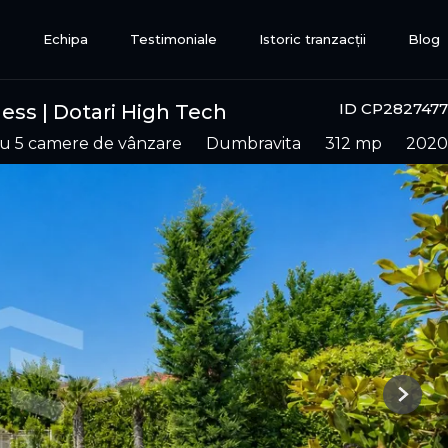
e
Echipa
Testimoniale
Istoric tranzacții
Blog
ID CP2827477
tness | Dotari High Tech
 cu 5 camere de vânzare
Dumbravita
312 mp
2020
Next