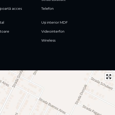
poartă acces
Telefon
tal
Uși interior MDF
ctoare
Videointerfon
Wireless