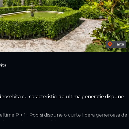
Harta
ita
eosebita cu caracteristici de ultima generatie dispune
naltime P + 1+ Pod si dispune o curte libera generoasa de
nterioara functionala 12 luni pe an.