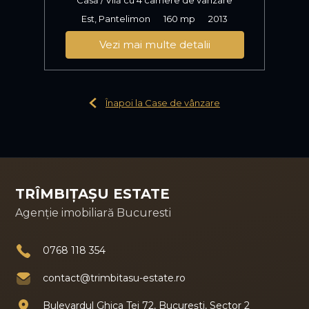
Est, Pantelimon
160 mp
2013
Vezi mai multe detalii
Înapoi la Case de vânzare
TRÎMBIȚAȘU ESTATE
Agenție imobiliară Bucuresti
0768 118 354
contact@trimbitasu-estate.ro
Bulevardul Ghica Tei 72, București, Sector 2