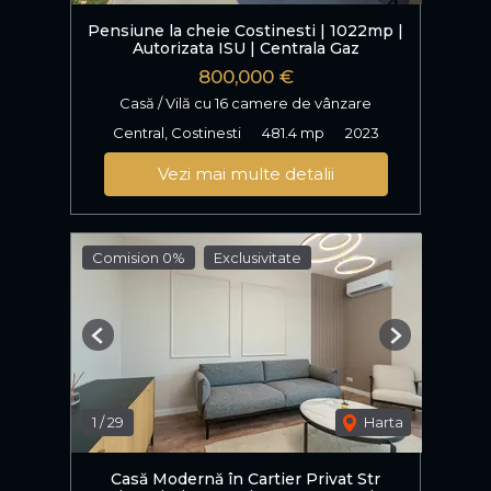
Pensiune la cheie Costinesti | 1022mp |
Autorizata ISU | Centrala Gaz
800,000 €
Casă / Vilă cu 16 camere de vânzare
Central, Costinesti
481.4 mp
2023
Vezi mai multe detalii
Comision 0%
Exclusivitate
Previous
Next
1
/
29
Harta
Casă Modernă în Cartier Privat Str