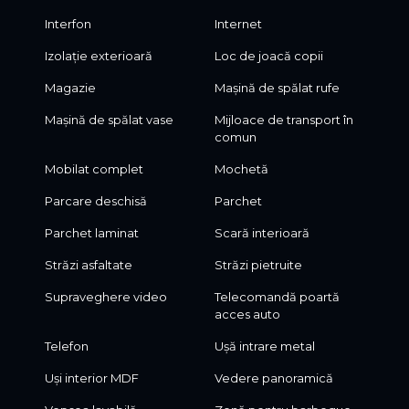
Interfon
Internet
Izolație exterioară
Loc de joacă copii
Magazie
Mașină de spălat rufe
Mașină de spălat vase
Mijloace de transport în
comun
Mobilat complet
Mochetă
Parcare deschisă
Parchet
Parchet laminat
Scară interioară
Străzi asfaltate
Străzi pietruite
Supraveghere video
Telecomandă poartă
acces auto
Telefon
Ușă intrare metal
Uși interior MDF
Vedere panoramică