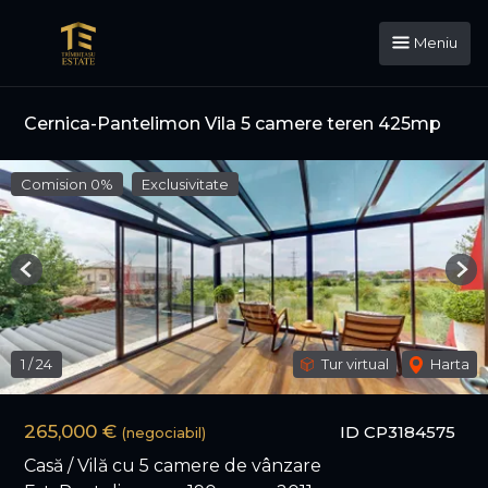
Meniu
Cernica-Pantelimon Vila 5 camere teren 425mp
Comision 0%
Exclusivitate
Previous
Nex
1
/
24
Tur virtual
Harta
265,000 €
ID CP3184575
(negociabil)
Casă / Vilă cu 5 camere de vânzare