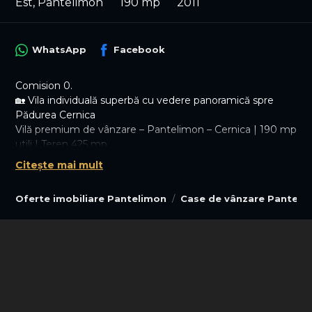
Est, Pantelimon
190 mp
2011
WhatsApp
Facebook
Comision 0.
🏡 Vila individuală superbă cu vedere panoramică spre
Pădurea Cernica
Vilă premium de vânzare – Pantelimon – Cernica | 190 mp
utili | Teren 425 mp
Descoperă o proprietate deosebită, construită în 2012 și
Citește mai mult
complet renovată în 2023, cu finisaje moderne și un
design elegant, ideală pentru o familie care își dorește
Oferte imobiliare Pantelimon
Case de vânzare Panteli
confort, spațiu și intimitate.
Detalii proprietate:
● Suprafață utilă: 190 mp
● Teren: 425 mp
● 5 camere
● Dormitor la parter
● Living generos, spectaculos, cu multă lumină naturală
● Bucătărie spațioasă, modernă, open-space