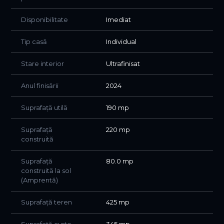
Disponibilitate
Imediat
Tip casă
Individual
Stare interior
Ultrafinisat
Anul finisării
2024
Suprafață utilă
190 mp
Suprafață
220 mp
construită
Suprafață
80.0 mp
construită la sol
(Amprentă)
Suprafață teren
425 mp
Suprafață curte
345 mp