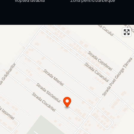
Vopsea lavabilă
Zonă pentru barbeque