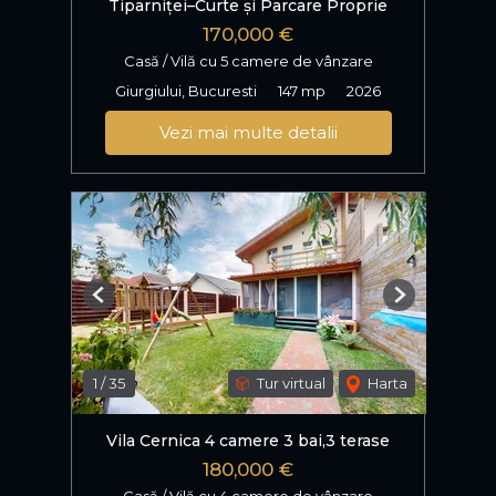
Tiparniței–Curte și Parcare Proprie
170,000 €
Casă / Vilă cu 5 camere de vânzare
Giurgiului, Bucuresti
147 mp
2026
Vezi mai multe detalii
Previous
Next
1
/
35
Tur virtual
Harta
Vila Cernica 4 camere 3 bai,3 terase
180,000 €
Casă / Vilă cu 4 camere de vânzare