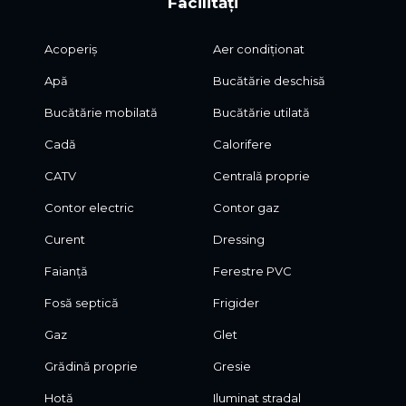
Facilități
Acoperiș
Aer condiționat
Apă
Bucătărie deschisă
Bucătărie mobilată
Bucătărie utilată
Cadă
Calorifere
CATV
Centrală proprie
Contor electric
Contor gaz
Curent
Dressing
Faianță
Ferestre PVC
Fosă septică
Frigider
Gaz
Glet
Grădină proprie
Gresie
Hotă
Iluminat stradal