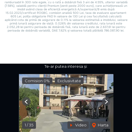
Te-ar putea interesa și:
Comision 0%
Exclusivitate
Previous
Next
1
/
35
Video
Harta