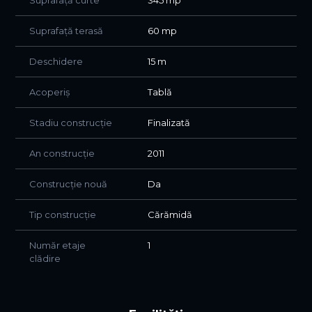
Suprafață terasă
60 mp
Deschidere
15 m
Acoperiș
Tablă
Stadiu construcție
Finalizată
An construcție
2011
Construcție nouă
Da
Tip construcție
Cărămidă
Număr etaje
1
clădire