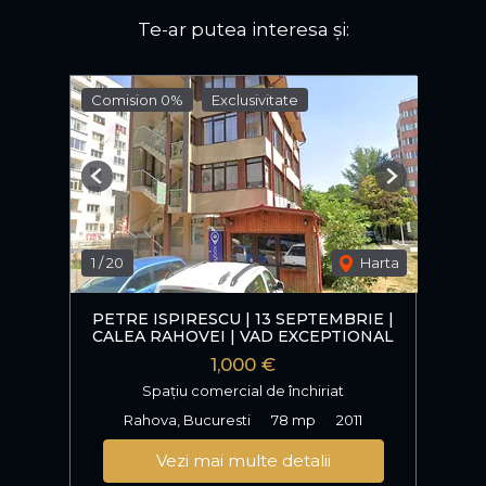
Te-ar putea interesa și:
Comision 0%
Exclusivitate
Previous
Next
1
/
20
Harta
PETRE ISPIRESCU | 13 SEPTEMBRIE |
CALEA RAHOVEI | VAD EXCEPTIONAL
1,000 €
Spațiu comercial de închiriat
Rahova, Bucuresti
78 mp
2011
Vezi mai multe detalii