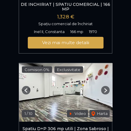
DE INCHIRIAT | SPATIU COMERCIAL | 166
MP
1,328 €
Spațiu comercial de închiriat
Inel II, Constanta
166 mp
1970
Vezi mai multe detalii
Comision 0%
Exclusivitate
Previous
Next
1
/
10
Video
Harta
Spatiu D+P 306 mp utili | Zona Sabroso |