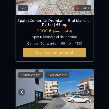
1
/
7
Harta
Spatiu Comercial Premium | B-ul Mamaia |
Parter | 66 mp
1,000 €
(negociabil)
Spațiu comercial de închiriat
Central, Constanta
66 mp
1999
Vezi mai multe detalii
Comision 0%
Exclusivitate
Previous
Next