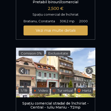
Pretabil birouri/comercial
2,500 €
Spațiu comercial de închiriat
Bratianu, Constanta
306.2 mp
2000
Vezi mai multe detalii
Comision 0%
Exclusivitate
Previous
Next
1
/
19
Video
Tur virtual
Harta
Spațiu comercial stradal de închiriat -
Central - Iuliu Maniu - 72mp