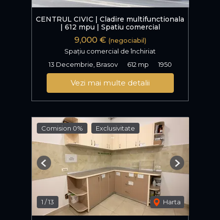
CENTRUL CIVIC | Cladire multifunctionala
| 612 mpu | Spatiu comercial
9,000 €
(negociabil)
Spațiu comercial de închiriat
13 Decembrie, Brasov
612 mp
1950
Vezi mai multe detalii
Comision 0%
Exclusivitate
Previous
Next
1
/
13
Harta