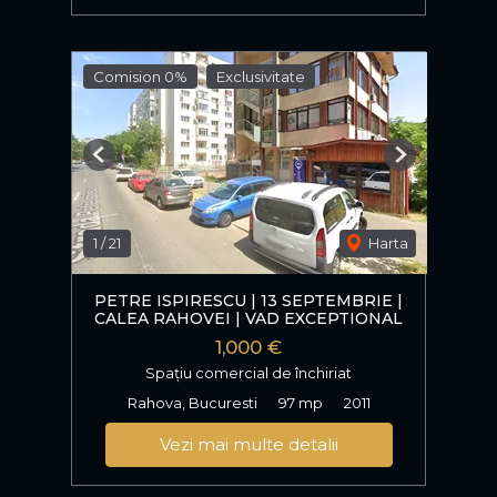
Comision 0%
Exclusivitate
Previous
Next
1
/
21
Harta
PETRE ISPIRESCU | 13 SEPTEMBRIE |
CALEA RAHOVEI | VAD EXCEPTIONAL
1,000 €
Spațiu comercial de închiriat
Rahova, Bucuresti
97 mp
2011
Vezi mai multe detalii