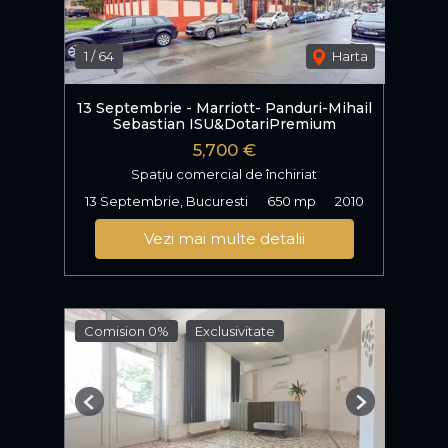
1
/
64
Harta
13 Septembrie - Marriott- Panduri-Mihail
Sebastian ISU&DotariPremium
5,700 €
Spațiu comercial de închiriat
13 Septembrie, Bucuresti
650 mp
2010
Vezi mai multe detalii
Comision 0%
Exclusivitate
Previous
Next