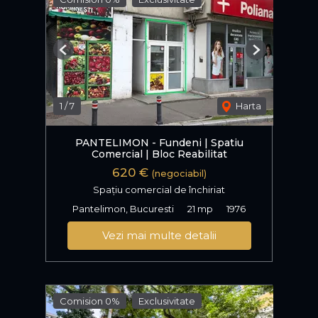
Previous
Next
1
/
7
Harta
PANTELIMON - Fundeni | Spatiu
Comercial | Bloc Reabilitat
620 €
(negociabil)
Spațiu comercial de închiriat
Pantelimon, Bucuresti
21 mp
1976
Vezi mai multe detalii
Comision 0%
Exclusivitate