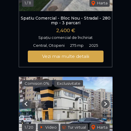
1
/
11
Harta
Spatiu Comercial - Bloc Nou - Stradal - 280
mp - 3 parcari
2,400 €
Spațiu comercial de închiriat
Central, Otopeni
275 mp
2025
Vezi mai multe detalii
Comision 0%
Exclusivitate
Previous
Next
1
/
20
Video
Tur virtual
Harta