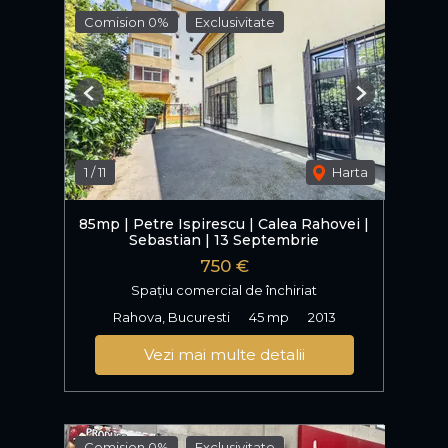
Comision 0%
Exclusivitate
Previous
Next
1
/
11
Harta
85mp | Petre Ispirescu | Calea Rahovei |
Sebastian | 13 Septembrie
750 €
Spațiu comercial de închiriat
Rahova, Bucuresti
45 mp
2013
Vezi mai multe detalii
Comision 0%
Exclusivitate