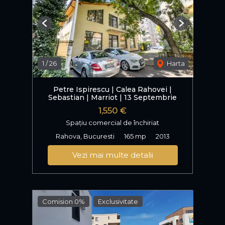
Previous
Next
1
/
26
Harta
Petre Ispirescu | Calea Rahovei |
Sebastian | Marriot | 13 Septembrie
1,550 €
Spațiu comercial de închiriat
Rahova, Bucuresti
165 mp
2013
Vezi mai multe detalii
Comision 0%
Exclusivitate