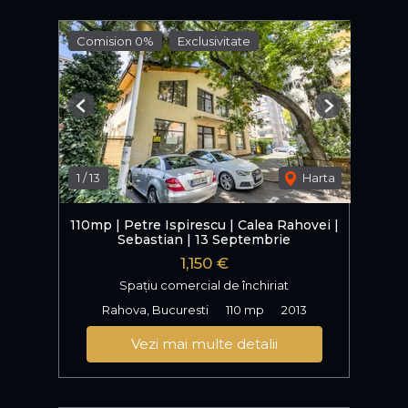
Comision 0%
Exclusivitate
Previous
Next
1
/
13
Harta
110mp | Petre Ispirescu | Calea Rahovei |
Sebastian | 13 Septembrie
1,150 €
Spațiu comercial de închiriat
Rahova, Bucuresti
110 mp
2013
Vezi mai multe detalii