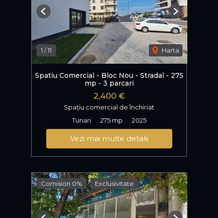
Previous
Next
1
/
11
Harta
Spatiu Comercial - Bloc Nou - Stradal - 275
mp - 3 parcari
2,400 €
Spațiu comercial de închiriat
Tunari
275 mp
2025
Vezi mai multe detalii
Comision 0%
Exclusivitate