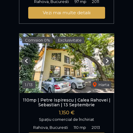
Rahova, Bucuresti
97 mp
2011
Vezi mai multe detalii
Comision 0%
Exclusivitate
Previous
Next
1
/
13
Harta
110mp | Petre Ispirescu | Calea Rahovei |
Sebastian | 13 Septembrie
1,150 €
Spațiu comercial de închiriat
Rahova, Bucuresti
110 mp
2013