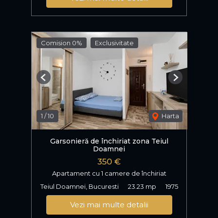
Comision 0%
Exclusivitate
Previous
Next
1
/
10
Harta
Garsonieră de închiriat zona Teiul
Doamnei
350 €
Apartament cu 1 camere de închiriat
Teiul Doamnei, Bucuresti
23.23 mp
1975
Vezi mai multe detalii