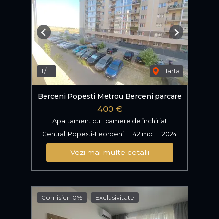
Previous
Next
1
/
11
Harta
Berceni Popesti Metrou Berceni parcare
400 €
Apartament cu 1 camere de închiriat
Central, Popesti-Leordeni
42 mp
2024
Vezi mai multe detalii
Comision 0%
Exclusivitate