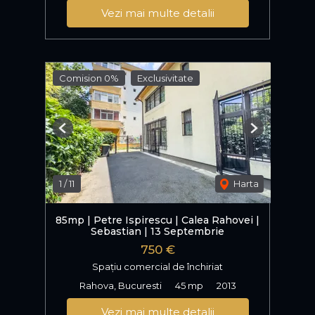
Vezi mai multe detalii
Comision 0%
Exclusivitate
Previous
Next
1
/
11
Harta
85mp | Petre Ispirescu | Calea Rahovei |
Sebastian | 13 Septembrie
750 €
Spațiu comercial de închiriat
Rahova, Bucuresti
45 mp
2013
Vezi mai multe detalii