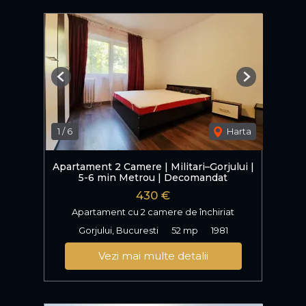
Previous
Next
1
/
6
Harta
Apartament 2 Camere | Militari–Gorjului |
5-6 min Metrou | Decomandat
430 €
Apartament cu 2 camere de închiriat
Gorjului, Bucuresti
52 mp
1981
Vezi mai multe detalii