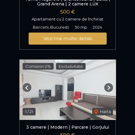
Grand Arena | 2 camere LUX
500 €
Apartament cu 2 camere de închiriat
Berceni, Bucuresti
50 mp
2024
Vezi mai multe detalii
Comision 0%
Exclusivitate
Previous
Next
1
/
21
Harta
3 camere | Modern | Parcare | Gorjului