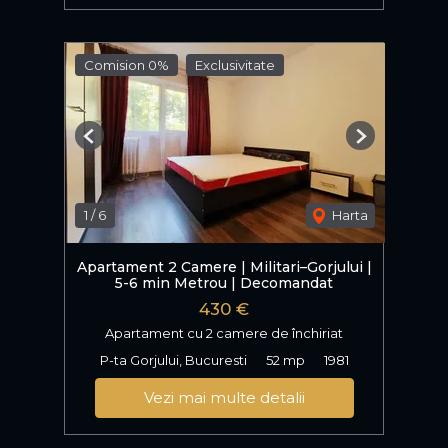
Comision 0%
Exclusivitate
Previous
Next
1
/
6
Harta
Apartament 2 Camere | Militari–Gorjului |
5-6 min Metrou | Decomandat
430 €
Apartament cu 2 camere de închiriat
P-ta Gorjului, Bucuresti
52 mp
1981
Vezi mai multe detalii