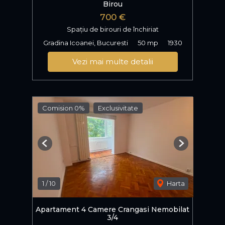
Birou
700 €
Spațiu de birouri de închiriat
Gradina Icoanei, Bucuresti
50 mp
1930
Vezi mai multe detalii
Comision 0%
Exclusivitate
Previous
Next
1
/
10
Harta
Apartament 4 Camere Crangasi Nemobilat
3/4