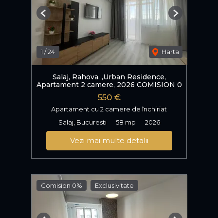
Previous
Next
1
/
24
Harta
Salaj, Rahova, ,Urban Residence,
Apartament 2 camere, 2026 COMISION 0
550 €
Apartament cu 2 camere de închiriat
Salaj, Bucuresti
58 mp
2026
Vezi mai multe detalii
Comision 0%
Exclusivitate