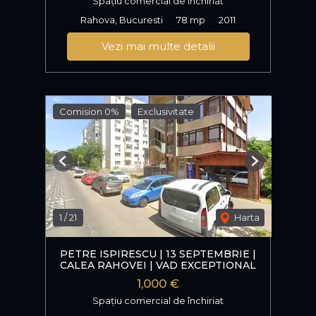
Spațiu comercial de închiriat
Rahova, Bucuresti
78 mp
2011
Vezi mai multe detalii
Comision 0%
Exclusivitate
Previous
Next
1
/
21
Harta
PETRE ISPIRESCU | 13 SEPTEMBRIE |
CALEA RAHOVEI | VAD EXCEPTIONAL
1,000 €
Spațiu comercial de închiriat