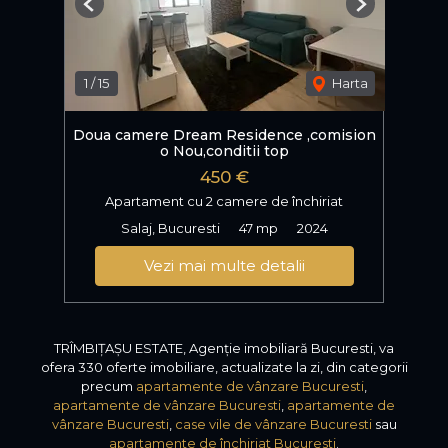
Previous
Next
1
/
15
Harta
Doua camere Dream Residence ,comision
o Nou,conditii top
450 €
Apartament cu 2 camere de închiriat
Salaj, Bucuresti
47 mp
2024
Vezi mai multe detalii
TRÎMBIȚAȘU ESTATE, Agenție imobiliară Bucuresti, va
ofera 330 oferte imobiliare, actualizate la zi, din categorii
precum
apartamente de vânzare Bucuresti
,
apartamente de vânzare Bucuresti
,
apartamente de
vânzare Bucuresti
,
case vile de vânzare Bucuresti
sau
apartamente de închiriat Bucuresti
.