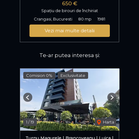
650 €
Spațiu de birouri de închiriat
Crangasi, Bucuresti
80 mp
1981
Vezi mai multe detalii
Te-ar putea interesa și:
Comision 0%
Exclusivitate
Previous
Next
1
/
19
Harta
Turnu Magurele | Brancoveanu | Luica |