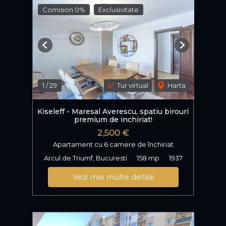
Comision 0%
Exclusivitate
Previous
Next
1
/
29
Tur virtual
Harta
Kiseleff - Maresal Averescu, spatiu birouri
premium de inchiriat!
2,500 €
Apartament cu 6 camere de închiriat
Arcul de Triumf, Bucuresti
158 mp
1937
Vezi mai multe detalii