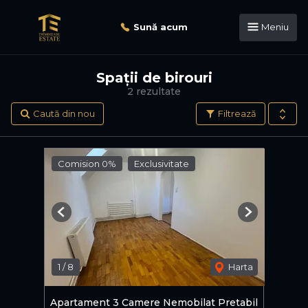
Sună acum
Meniu
Spații de birouri
2 rezultate
Caută din nou
Filtrează
Comision 0%
Exclusivitate
Previous
Next
1
/
8
Harta
Apartament 3 Camere Nemobilat Pretabil