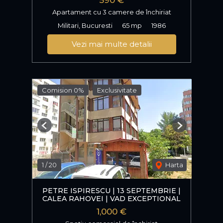
590 €
Apartament cu 3 camere de închiriat
Militari, Bucuresti
65 mp
1986
Vezi mai multe detalii
Comision 0%
Exclusivitate
Previous
Next
1
/
20
Harta
PETRE ISPIRESCU | 13 SEPTEMBRIE |
CALEA RAHOVEI | VAD EXCEPTIONAL
1,000 €