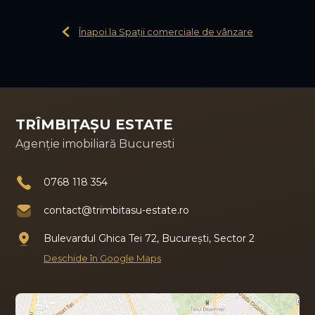
Înapoi la Spații comerciale de vânzare
TRÎMBIȚAȘU ESTATE
Agenție imobiliară Bucuresti
0768 118 354
contact@trimbitasu-estate.ro
Bulevardul Ghica Tei 72, București, Sector 2
Deschide în Google Maps