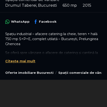
Drumul Taberei, Bucuresti
650 mp
2015
WhatsApp
Facebook
Spațiu industrial – afacere catering la cheie, teren + hală
750 mp S+P+E, complet utilată – București, Prelungirea
Ghencea
Se oferă spre vânzare o afacere de catering și cantină la
cheie, cu rezultate financiare foarte bune și istoric solid de
Citește mai mult
peste 10 ani, împreună cu terenul, construcția tip hală
S+P+E și toate activele mobile și imobile aferente.
Oferte imobiliare Bucuresti
Spații comerciale de vânzar
Caracteristici imobil și teren:
- Tip construcție: hală industrială + spații administrativ–
birouri
- Regim de înălțime:Subsol + Parter + Etaj
- Suprafață totală construită:750 mp (aprox. 250 mp pe
nivel)
- Amprentă la sol: 250 mp