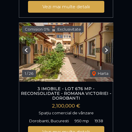
Vezi mai multe detalii
Comision 0%
Exclusivitate
Previous
Next
1
/
26
Harta
3 IMOBILE - LOT 676 MP -
RECONSOLIDATE - ROMANA VICTORIEI -
DOROBANTI
2,100,000 €
Spațiu comercial de vânzare
Dorobanti, Bucuresti
950 mp
1938
Vezi mai multe detalii