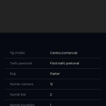
- Structură: construcție solidă, adaptată activității
alimentare (zone de producție, depozitare, camere
frigorifice, spații auxiliare, birouri, vestiare, grupuri sanitare)
- Echipare: complet utilată pentru activitate de
catering/cantină (linii de gătit profesionale, cuptoare,
echipamente inox, camere frigorifice, utilaje de pregătire
și procesare, spații de depozitare uscată, rafturi etc.)
- Utilități: apă, canalizare, electricitate (putere instalată
adecvată pentru producție), gaz, sistem de ventilație și
evacuare, posibilitate acces TIR/mașini de livrare
Tip imobil
Centru comercial
- Acces: zonă cu acces facil către principalele artere ale
Bucureștiului (ideal pentru distribuție catering).
Trafic pietonal
Fără trafic pietonal
(Terenul se vinde împreună cu construcția; detaliile privind
suprafața, deschiderea și regimul urbanistic se comunică
Etaj
Parter
la cerere.)
Număr camere
12
Descrierea afacerii
- Activitate principală: servicii de catering și cantină pentru
Număr băi
2
clienți instituționali și corporate
- Afacerea se vinde cu:
Număr bucătării
1