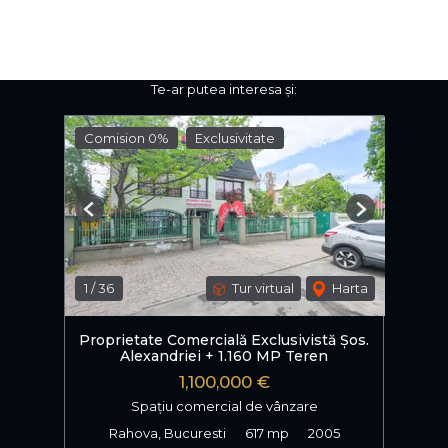
Te-ar putea interesa și:
Comision 0%
Exclusivitate
Previous
Next
1
/
36
Tur virtual
Harta
Proprietate Comercială Exclusivistă Șos.
Alexandriei + 1.160 MP Teren
1,100,000 €
Spațiu comercial de vânzare
Rahova, Bucuresti
617 mp
2005