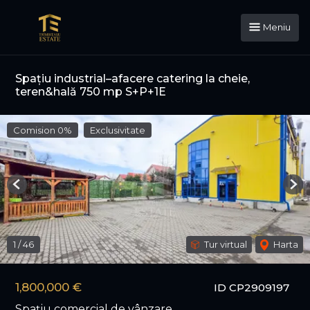
Meniu
Spațiu industrial–afacere catering la cheie,
teren&hală 750 mp S+P+1E
Comision 0%
Exclusivitate
Previous
Nex
1
/
46
Tur virtual
Harta
1,800,000 €
ID CP2909197
Spațiu comercial de vânzare