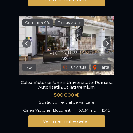
Comision 0%
Exclusivitate
Previous
Next
1
/
24
Tur virtual
Harta
Calea Victoriei-Unirii-Universitate-Romana
Autorizatii&UtilatPremium
500,000 €
Spațiu comercial de vânzare
Calea Victoriei, Bucuresti
169.34 mp
1945
Vezi mai multe detalii