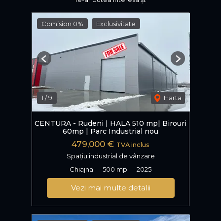
Comision 0%
Exclusivitate
Previous
Next
1
/
9
Harta
CENTURA - Rudeni | HALA 510 mp| Birouri
60mp | Parc Industrial nou
479,000 €
TVA inclus
Spațiu industrial de vânzare
Chiajna
500 mp
2025
Vezi mai multe detalii