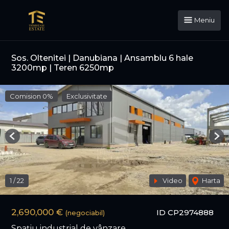
Meniu
Sos. Oltenitei | Danubiana | Ansamblu 6 hale
3200mp | Teren 6250mp
Comision 0%
Exclusivitate
Previous
Nex
1
/
22
Video
Harta
2,690,000 €
ID CP2974888
(negociabil)
Spațiu industrial de vânzare