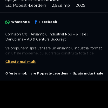
Est, Popesti-Leordeni
2,928 mp
2025
WhatsApp
Facebook
Comision 0% | Ansamblu Industrial Nou – 6 Hale |
Danubiana – A0 & Centura București
Vă propunem spre vânzare un ansamblu industrial format
din 6 hale moderne, cu suprafață construită totală de
3.200 mp, amplasate pe un teren de 6.250 mp, în incinta
Citește mai mult
Danubiana, cu acces rapid către Șoseaua de Centură și
Autostrada A0.
Oferte imobiliare Popesti-Leordeni
Spații industriale 
Configurație:
• 4 hale x 600 mp (500 mp hală + 100 mp birouri)
• 2 hale x 400 mp (300 mp hală + 100 mp birouri)
• Regim: Parter + etaj parțial birouri
Stadiu lucrări:
• 2 hale finalizate complet