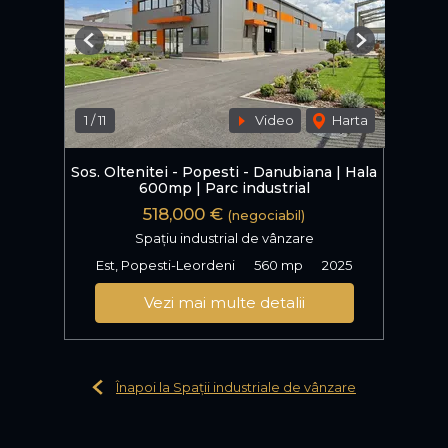
Previous
Next
1
/
11
Video
Harta
Sos. Oltenitei - Popesti - Danubiana | Hala
600mp | Parc industrial
518,000 €
(negociabil)
Spațiu industrial de vânzare
Est, Popesti-Leordeni
560 mp
2025
Vezi mai multe detalii
Înapoi la Spații industriale de vânzare