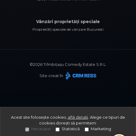
Vânzări proprietăți speciale
Proprietăți speciale de vânzare Bucuresti
©
2026
Trîmbițașu Comedy Estate S.R.L.
Site creat în
Solicită un apel
Acest site folosește cookies,
află detalii
.
Alege ce tipuri de
și noi vom reveni în doar 28 de secunde !
cookies dorești să permitem:
Necesare
Statistică
Marketing