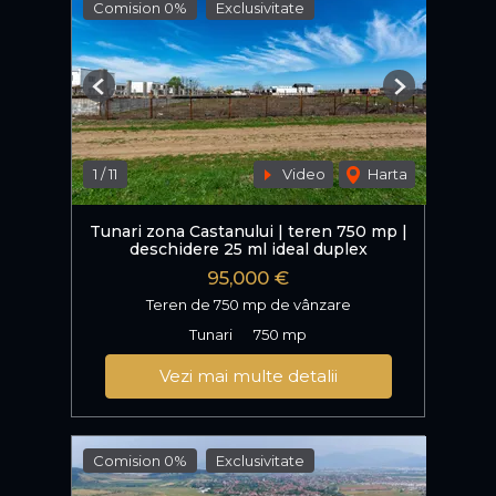
Comision 0%
Exclusivitate
Previous
Next
1
/
11
Video
Harta
Tunari zona Castanului | teren 750 mp |
deschidere 25 ml ideal duplex
95,000 €
Teren de 750 mp de vânzare
Tunari
750 mp
Vezi mai multe detalii
Comision 0%
Exclusivitate