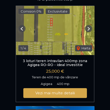
Comision 0%
Exclusivitate
Previous
Next
1
/
4
Harta
3 loturi teren intravilan 400mp zona
Agigea RO-RO - ideal investitie
25,000 €
Teren de 400 mp de vânzare
Agigea
400 mp
Vezi mai multe detalii