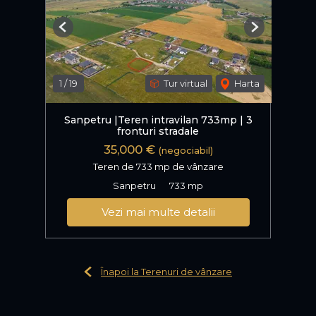
Previous
Next
1
/
19
Tur virtual
Harta
Sanpetru |Teren intravilan 733mp | 3
fronturi stradale
35,000 €
(negociabil)
Teren de 733 mp de vânzare
Sanpetru
733 mp
Vezi mai multe detalii
Înapoi la Terenuri de vânzare