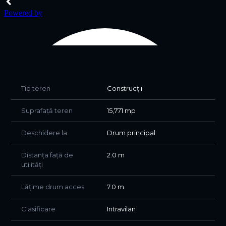
- Pădure proprie inclusă în proprietate
- Utilități disponibile la limita terenului – apă și energie
electrică
-Acces facil pe drum asfaltat în cea mai mare parte a
traseului
-Zonă liniștită, cu vecinătăți aerisite și densitate redusă a
construcțiilor
-Priveliști larg deschise către munți și împrejurimile
Fundatei
Tip teren
Construcții
- La doar 2 minute de Complexul Cheile Grădiștei
Suprafață teren
15,771 mp
Proprietatea reprezintă o oportunitate excelentă atât
pentru investiții în turism – cabane premium, pensiune
Deschidere la
Drum principal
boutique, complex de vacanță, glamping sau centru de
relaxare – cât și pentru dezvoltarea unei reședințe private
Distanța față de
2.0 m
într-unul dintre cele mai spectaculoase peisaje montane
utilități
din România.
Lățime drum acces
7.0 m
📞 Pentru mai multe detalii sau pentru a programa o
vizionare, vă stau la dispoziție!
0745 835 835.
Clasificare
Intravilan