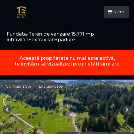
Meniu
Fundata-Teren de vanzare 15,771 mp
intravilan+extravilan+padure
Această proprietate nu mai este activă,
te invităm să vizualizezi proprietăți similare
Comision 0%
Exclusivitate
Previous
Nex