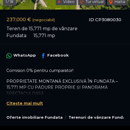
1
/
18
Video
Tur virtual
Harta
237,000 €
ID CP3080030
(negociabil)
Teren de 15,771 mp de vânzare
Fundata
15,771 mp
WhatsApp
Facebook
Comision 0% pentru cumparator!
PROPRIETATE MONTANĂ EXCLUSIVĂ ÎN FUNDATA –
15.771 MP CU PĂDURE PROPRIE ȘI PANORAMĂ
SPECTACULOASĂ
Citește mai mult
În inima uneia dintre cele mai apreciate destinații
montane din România, la doar 2 minute de Complexul
Cheile Grădiștei, vă prezentăm o proprietate rară, cu o
Oferte imobiliare Fundata
Terenuri de vânzare Fundata
suprafață totală de 15.771 mp, formată din trei parcele
alipite ce se vând exclusiv împreună.