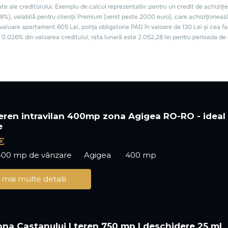
 teren intravilan 400mp zona Agigea RO-RO - ideal
e
€
400 mp de vânzare
Agigea
400 mp
 mai multe detalii
ona Castanului | teren 750 mp | deschidere 25 ml