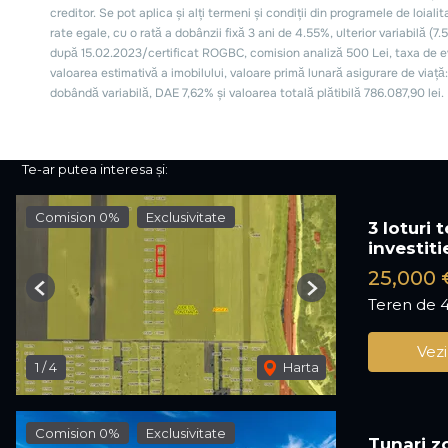
Te-ar putea interesa și:
Comision 0%
Exclusivitate
3 loturi
investiti
25,000 
Previous
Next
Teren de 
Vezi
1
/
4
Harta
Comision 0%
Exclusivitate
Tunari z