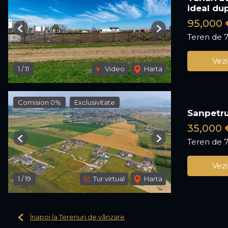
ideal du
95,000 
Previous
Next
Teren de 
Vezi
1
/
11
Video
Harta
Comision 0%
Exclusivitate
Sanpetru 
35,000
Teren de 
Previous
Next
Vezi
1
/
19
Tur virtual
Harta
Înapoi la Terenuri de vânzare