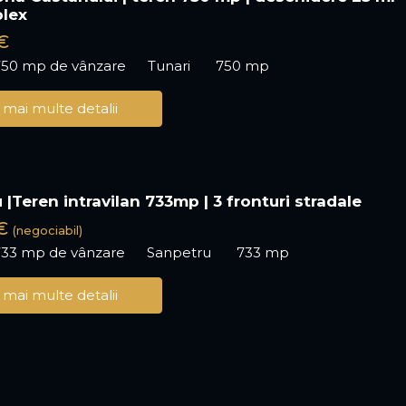
plex
€
750 mp de vânzare
Tunari
750 mp
 mai multe detalii
|Teren intravilan 733mp | 3 fronturi stradale
 €
(negociabil)
733 mp de vânzare
Sanpetru
733 mp
 mai multe detalii