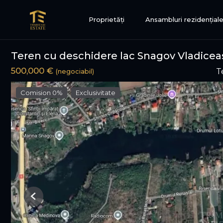
Proprietăți
Ansambluri rezidențial
Teren cu deschidere lac Snagov Vladicea
500,000 €
T
(negociabil)
Comision 0%
Exclusivitate
Previous