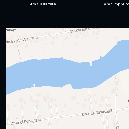
Străzi asfaltate
Teren împrejm