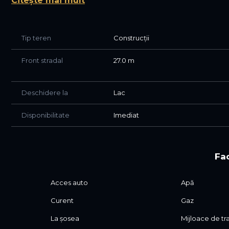
Citește mai mult
Tip teren
Construcții
Front stradal
27.0 m
Deschidere la
Lac
Disponibilitate
Imediat
Fac
Acces auto
Apă
Curent
Gaz
La șosea
Mijloace de t