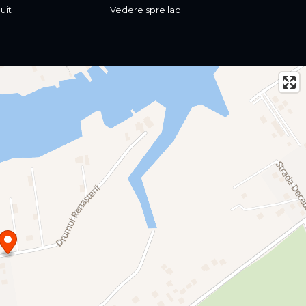
uit
Vedere spre lac