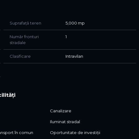
Suprafață teren
5,000 mp
Număr fronturi
1
stradale
Clasificare
Intravilan
ilități
Canalizare
Iluminat stradal
ransport în comun
Oportunitate de investiții