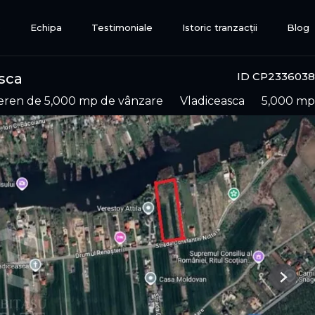
e
Echipa
Testimoniale
Istoric tranzacții
Blog
ID CP2336038
sca
eren de 5,000 mp de vânzare
Vladiceasca
5,000 mp
Next