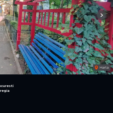
Next
Harta
curesti
regia