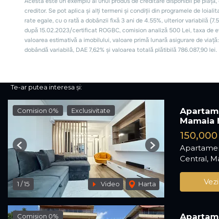
Te-ar putea interesa și:
Apartame
Comision 0%
Exclusivitate
Mamaia 
150,000
Apartamen
Previous
Next
Central, 
Vezi
1
/
15
Video
Harta
Apartame
Comision 0%