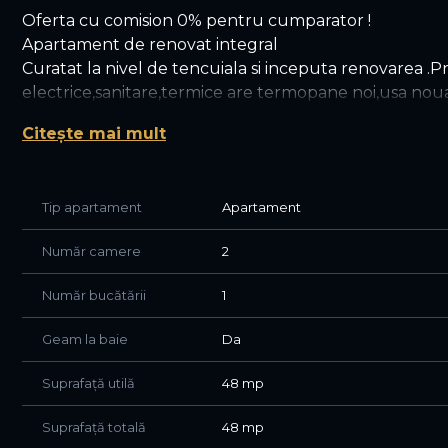
Oferta cu comision 0% pentru cumparator !
Apartament de renovat integral
Curatat la nivel de tencuiala si inceputa renovarea .Pr
electrice,sanitare,termice are termopane noi,usa noua
pentru tavanele din rigips este montata si cativa pereti
Citește mai mult
wc suspendat.
Blocul este construit in 1972 nu este anvelopat are 
Zona verde si foarte linistita.LA 15-18 minute de mer
Tip apartament
Apartament
,scoala si gradinita la 5-7 minute
Prezentare video pe WhatsApp
Număr camere
2
Număr bucătării
1
Geam la baie
Da
Suprafață utilă
48 mp
Suprafață totală
48 mp