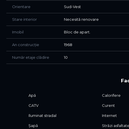
Orientare
Sud-Vest
Stare interior
Necesită renovare
Imobil
Bloc de apart.
An construcție
1968
Număr etaje clădire
10
Fac
Apă
Calorifere
CATV
Curent
Iluminat stradal
Internet
Șapă
Străzi asfaltat