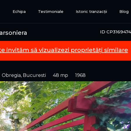
e
Echipa
Testimoniale
Istoric tranzacții
Blog
ID CP3169474
arsoniera
te invităm să vizualizezi proprietăți similare
 Obregia, Bucuresti
48 mp
1968