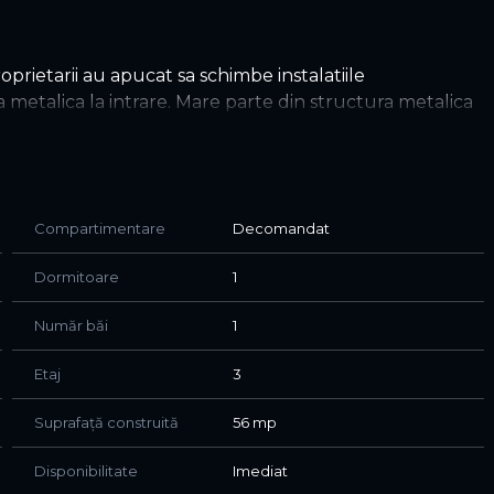
oprietarii au apucat sa schimbe instalatiile
 metalica la intrare. Mare parte din structura metalica
 sunt refacuti la nivel de glet grosier. Dus cu rigola si
Urgenta 3
s pe jos avem metroul Piata Sudului,Piata Berceni Sud
Compartimentare
Decomandat
Dormitoare
1
Număr băi
1
Etaj
3
Suprafață construită
56 mp
Disponibilitate
Imediat