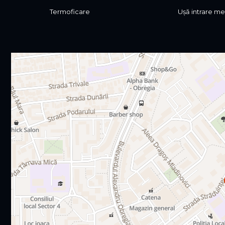
Termoficare
Ușă intrare me