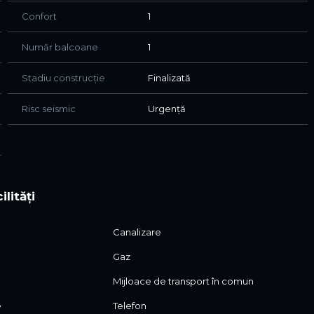
Confort
1
Număr balcoane
1
Stadiu construcție
Finalizată
Risc seismic
Urgență
ilități
Canalizare
Gaz
Mijloace de transport în comun
e
Telefon