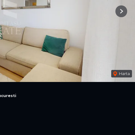
Next
Harta
curesti