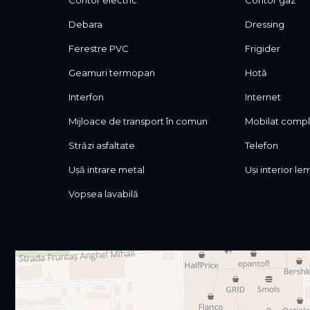
Contor electric
Contor gaz
Debara
Dressing
Ferestre PVC
Frigider
Geamuri termopan
Hotă
Interfon
Internet
Mijloace de transport în comun
Mobilat comp
Străzi asfaltate
Telefon
Ușă intrare metal
Uși interior le
Vopsea lavabilă