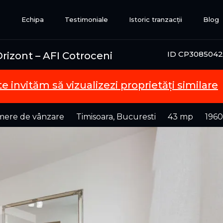
e
Echipa
Testimoniale
Istoric tranzacții
Blog
ID CP3085042
Orizont – AFI Cotroceni
te invităm să vizualizezi proprietăți similare
mere de vânzare
Timisoara, Bucuresti
43 mp
1960