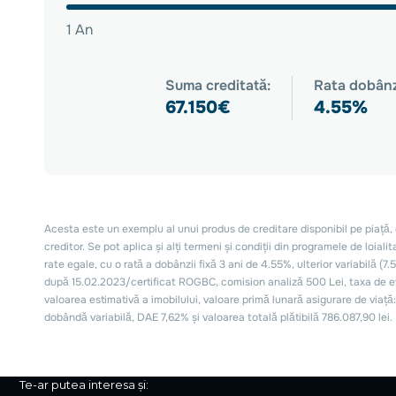
Te-ar putea interesa și: