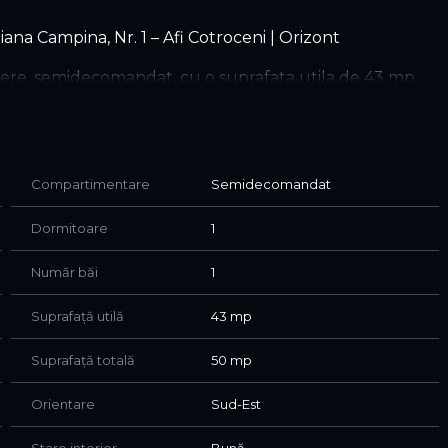
iana Campina, Nr. 1 – Afi Cotroceni | Orizont
re, semidecomandat, cu o suprafata utila de 43 mp,
unui bloc cu 4 niveluri, construit in anul 1960, într-o
iana Campina, Nr. 1, mai exact, vis-a-vis de Mall-ul Afi
ca.
u multă verdeață si cu acces rapid către punctele
Compartimentare
Semidecomandat
Dormitoare
1
tă la aproximativ 3 minute de mers pe jos.
Număr băi
1
lui, conexiuni rapide către celelalte magistrale de
Suprafață utilă
43 mp
ietonal
Suprafață totală
50 mp
Orientare
Sud-Est