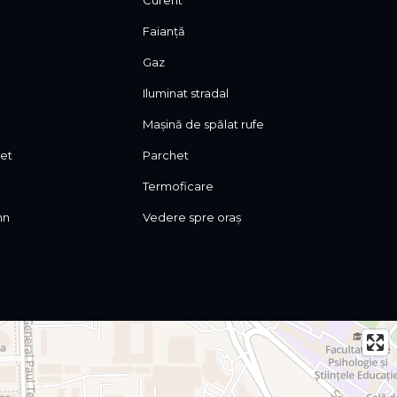
Curent
Faianță
Gaz
Iluminat stradal
Mașină de spălat rufe
let
Parchet
Termoficare
mn
Vedere spre oraș