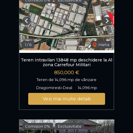
Previous
Next
1
/
6
Harta
Teren Intravilan 13848 mp deschidere la A1
zona Carrefour Militari
850,000 €
Teren de 14,096 mp de vânzare
Dragomiresti-Deal
14,096 mp
Vezi mai multe detalii
Comision 0%
Exclusivitate