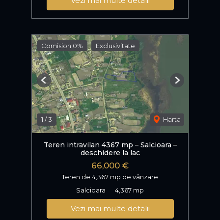
Vezi mai multe detalii
Comision 0%
Exclusivitate
Previous
Next
1
/
3
Harta
Teren intravilan 4367 mp – Salcioara –
deschidere la lac
66,000 €
Teren de 4,367 mp de vânzare
Salcioara
4,367 mp
Vezi mai multe detalii