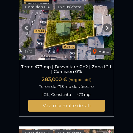
Comision 0%
Exclusivitate
Previous
Next
1
/
15
Harta
Teren 473 mp | Dezvoltare P+2 | Zona ICIL
| Comision 0%
283,000 €
(negociabil)
Teren de 473 mp de vânzare
ICIL, Constanta
473 mp
Vezi mai multe detalii
Comision 0%
Exclusivitate