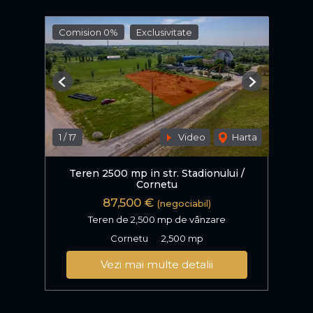
Comision 0%
Exclusivitate
Previous
Next
1
/
17
Video
Harta
Teren 2500 mp in str. Stadionului /
Cornetu
87,500 €
(negociabil)
Teren de 2,500 mp de vânzare
Cornetu
2,500 mp
Vezi mai multe detalii