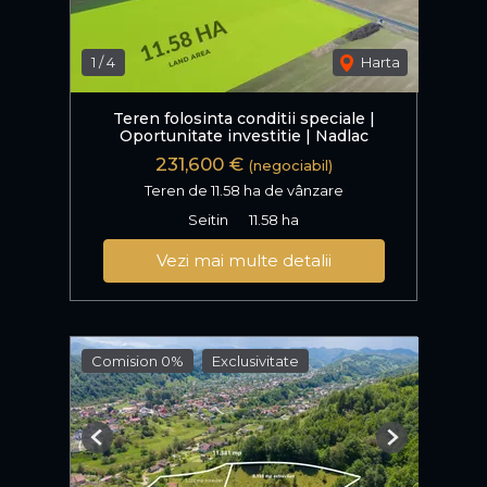
1
/
4
Harta
Teren folosinta conditii speciale |
Oportunitate investitie | Nadlac
231,600 €
(negociabil)
Teren de 11.58 ha de vânzare
Seitin
11.58 ha
Vezi mai multe detalii
Comision 0%
Exclusivitate
Previous
Next