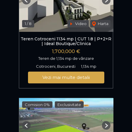
Previous
Next
1
/
8
Video
Harta
Teren Cotroceni 1134 mp | CUT 1.8 | P+2+R
| Ideal Boutique/Clinica
1,700,000 €
Teren de 1,134 mp de vânzare
Cotroceni, Bucuresti
1,134 mp
Vezi mai multe detalii
Comision 0%
Exclusivitate
Previous
Next