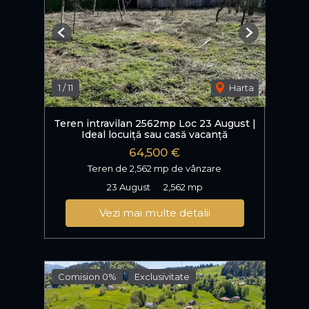
Previous
Next
1
/
11
Harta
Teren intravilan 2562mp Loc 23 August |
Ideal locuiță sau casă vacanță
64,500 €
Teren de 2,562 mp de vânzare
23 August
2,562 mp
Vezi mai multe detalii
Comision 0%
Exclusivitate