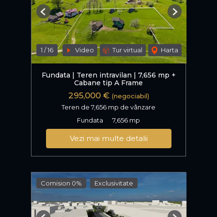
Previous
Next
1
/
16
Video
Tur virtual
Harta
Fundata | Teren intravilan | 7,656 mp +
Cabane tip A Frame
295,000 €
(negociabil)
Teren de 7,656 mp de vânzare
Fundata
7,656 mp
Vezi mai multe detalii
Comision 0%
Exclusivitate