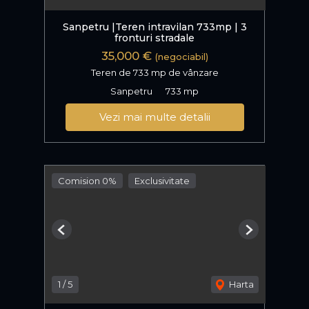
Sanpetru |Teren intravilan 733mp | 3
fronturi stradale
35,000 €
(negociabil)
Teren de 733 mp de vânzare
Sanpetru
733 mp
Vezi mai multe detalii
Comision 0%
Exclusivitate
Previous
Next
1
/
5
Harta