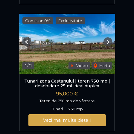
Comision 0%
Exclusivitate
Previous
Next
1
/
11
Video
Harta
Tunari zona Castanului | teren 750 mp |
deschidere 25 ml ideal duplex
95,000 €
Teren de 750 mp de vânzare
Tunari
750 mp
Vezi mai multe detalii