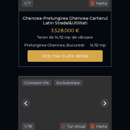
1
/
7
Harta
Ghencea-Prelungirea Ghencea-Cartierul
Latin Stradal&Utilitati
3,528,000 €
Teren de 14,112 mp de vânzare
Prelungirea Ghencea, Bucuresti
14,112 mp
Vezi mai multe detalii
Comision 0%
Exclusivitate
Previous
Next
1
/
19
Tur virtual
Harta