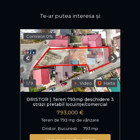
Te-ar putea interesa și:
Comision 0%
Previous
Next
1
/
9
Video
Harta
DRISTOR | Teren 793mp deschidere 3
străzi pretabil locuințe/comercial
793,000 €
Teren de 793 mp de vânzare
Dristor, Bucuresti
793 mp